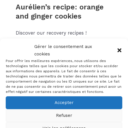
Aurélien’s recipe: orange
and ginger cookies
Discover our recovery recipes !
Gérer le consentement aux
Nearly 40,000 pieces were sold in 2023:
cookies
cookies from the bread and breadcrumbs
Pour offrir les meilleures expériences, nous utilisons des
recovery workshop are a staple of
technologies telles que les cookies pour stocker et/ou accéder
Partage’s recovery workshops in the fight
aux informations des appareils. Le fait de consentir à ces
technologies nous permettra de traiter des données telles que le
against food waste.
comportement de navigation ou les ID uniques sur ce site. Le fait
de ne pas consentir ou de retirer son consentement peut avoir un
effet négatif sur certaines caractéristiques et fonctions.
Here’s the ingenious recipe for orange
and ginger cookies lovingly crafted by
Accepter
our chef Aurélien.
⬇️
Refuser