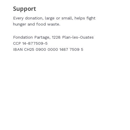
Support
Every donation, large or small, helps fight
hunger and food waste.
Fondation Partage, 1228 Plan-les-Ouates
CCP 14-877509-5
IBAN CH25 0900 0000 1487 7509 5
Make an online donation
Privacy Notice
Terms and conditions
Notice on cookies