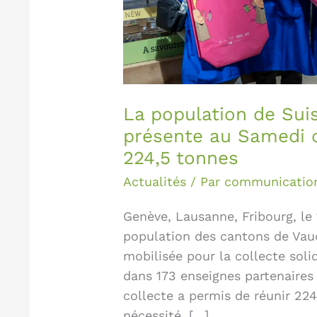
partage,
qui
a
collecté
224,5
La population de Su
tonnes
présente au Samedi d
224,5 tonnes
Actualités
/ Par
communicatio
Genève, Lausanne, Fribourg, le
population des cantons de Vaud
mobilisée pour la collecte sol
dans 173 enseignes partenaires
collecte a permis de réunir 22
nécessité, […]