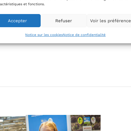
2025, plus de 17’000 personnes par
actéristiques et fonctions.
ide alimentaire à Genève, contre
t une hausse de plus de 10%. Cette
Accepter
Refuser
Voir les préférenc
ultés croissantes rencontrées par de
Notice sur les cookies
Notice de confidentialité