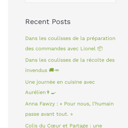
e
c
Recent Posts
h
e
Dans les coulisses de la préparation
r
des commandes avec Lionel 📦
c
Dans les coulisses de la récolte des
h
invendus 🚚🥕
e
Une journée en cuisine avec
r
Aurélien👨‍🍳
Anna Fawzy : « Pour nous, l’humain
:
passe avant tout. »
Colis du Cœur et Partage : une