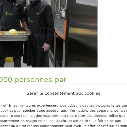
’000 personnes par
s à l’aide alimentaire en
Gérer le consentement aux cookies
r offrir les meilleures expériences, nous utilisons des technologies telles qu
n@partage.ch
 cookies pour stocker et/ou accéder aux informations des appareils. Le fait
sentir à ces technologies nous permettra de traiter des données telles que 
récarité alimentaire continue de
portement de navigation ou les ID uniques sur ce site. Le fait de ne pas
sentir ou de retirer son consentement peut avoir un effet négatif sur certai