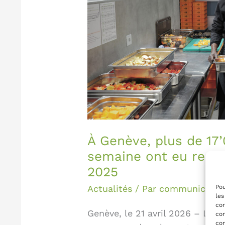
par
semaine
ont
eu
recours
à
l’aide
alimentaire
en
2025
À Genève, plus de 17
semaine ont eu recour
2025
Pou
Actualités
/ Par
communicatio
les
con
Genève, le 21 avril 2026 – La p
com
con