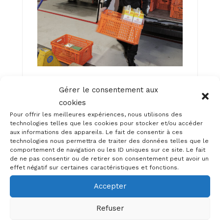
Dans les coulisses de la récolte des
Gérer le consentement aux
invendus 🚚🥕
cookies
Chaque jour, nos équipes
Pour offrir les meilleures expériences, nous utilisons des
technologies telles que les cookies pour stocker et/ou accéder
parcourent Genève pour récupérer
aux informations des appareils. Le fait de consentir à ces
les invendus alimentaires auprès de
technologies nous permettra de traiter des données telles que le
comportement de navigation ou les ID uniques sur ce site. Le fait
magasins partenaires. Des aliments
de ne pas consentir ou de retirer son consentement peut avoir un
encore parfaitement consommables
effet négatif sur certaines caractéristiques et fonctions.
...
Accepter
Refuser