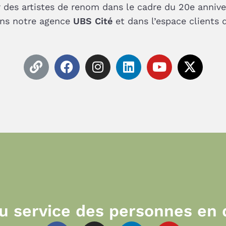
es artistes de renom dans le cadre du 20e anniver
ns notre agence
UBS Cité
et dans l’espace clients 
L
F
I
L
Y
X
i
a
n
i
o
-
n
c
s
n
u
t
k
e
t
k
t
w
b
a
e
u
i
o
g
d
b
t
o
r
i
e
t
k
a
n
e
m
r
u service des personnes en d