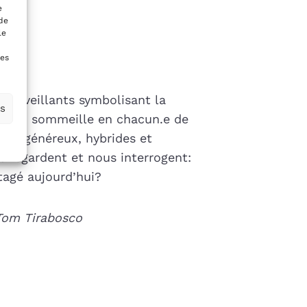
e
 de
le
nes
urs
bienveillants symbolisant la
es
age qui sommeille en chacun.e de
s et généreux, hybrides et
s regardent et nous interrogent:
tagé aujourd’hui?
Tom Tirabosco