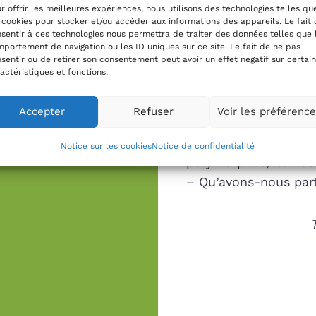
r offrir les meilleures expériences, nous utilisons des technologies telles qu
 cookies pour stocker et/ou accéder aux informations des appareils. Le fait
sentir à ces technologies nous permettra de traiter des données telles que 
portement de navigation ou les ID uniques sur ce site. Le fait de ne pas
sentir ou de retirer son consentement peut avoir un effet négatif sur certai
actéristiques et fonctions.
Esprits partage
Une série de visages 
Accepter
Refuser
Voir les préférenc
diversité et le part
nous. Esprits farceur
Notice sur les cookies
Notice de confidentialité
polymorphes, ils nou
– Qu’avons-nous par